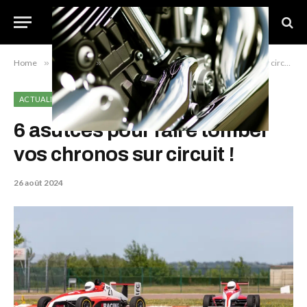
Home
»
Actualité
»
6 asutces pour faire tomber vos chronos sur circuit !
ACTUALITÉ
6 asutces pour faire tomber
vos chronos sur circuit !
26 août 2024