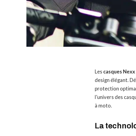
Les
casques Nexx
design élégant. D
protection optima
l’univers des cas
à moto.
La technol