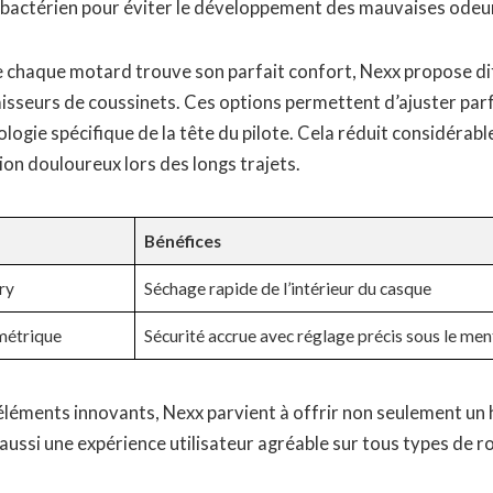
tibactérien pour éviter le développement des mauvaises odeu
 chaque motard trouve son parfait confort, Nexx propose dif
isseurs de coussinets. Ces options permettent d’ajuster par
logie spécifique de la tête du pilote. Cela réduit considérab
ion douloureux lors des longs trajets.
Bénéfices
ry
Séchage rapide de l’intérieur du casque
métrique
Sécurité accrue avec réglage précis sous le me
éléments innovants, Nexx parvient à offrir non seulement un
ussi une expérience utilisateur agréable sur tous types de r