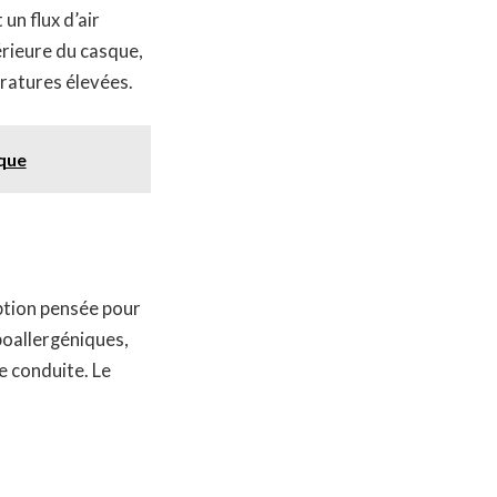
un flux d’air
rieure du casque,
ratures élevées.
que
ption pensée pour
poallergéniques,
e conduite. Le