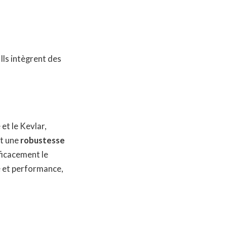
Ils intègrent des
 et le Kevlar,
nt une
robustesse
fficacement le
é et performance,