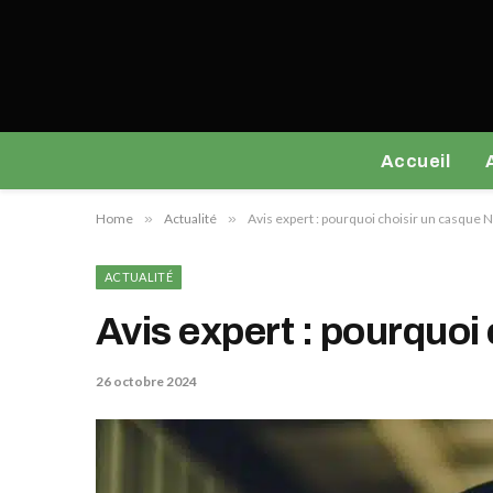
Accueil
Home
»
Actualité
»
Avis expert : pourquoi choisir un casque 
ACTUALITÉ
Avis expert : pourquoi
26 octobre 2024