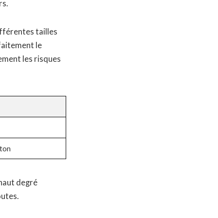
rs.
férentes tailles
faitement le
lement les risques
nton
 haut degré
outes.