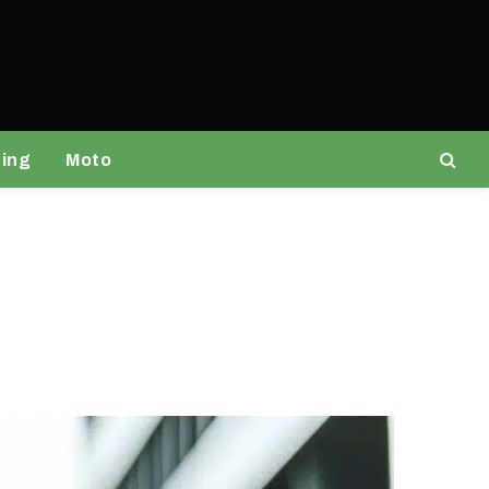
ing
Moto