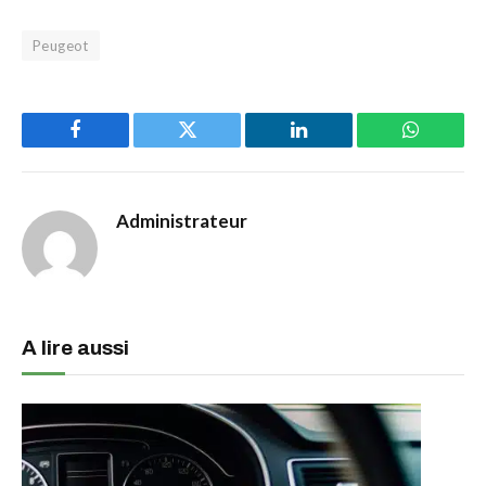
Peugeot
Facebook
Twitter
LinkedIn
WhatsAp
Administrateur
A lire aussi