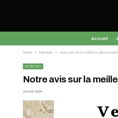
Accueil
Home
»
Entretien
»
Notre avis sur la meilleure cabine de pein
ENTRETIEN
Notre avis sur la meill
26 août 2024