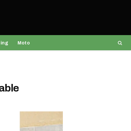
ing
Moto
lable