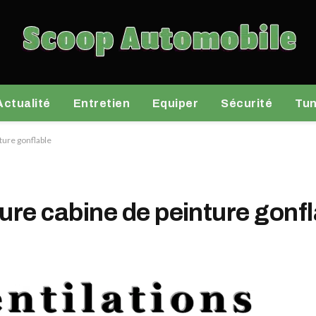
Actualité
Entretien
Equiper
Sécurité
Tun
ture gonflable
eure cabine de peinture gonf