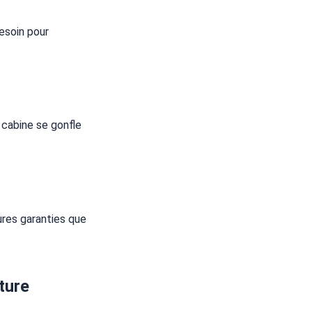
esoin pour
 cabine se gonfle
ures garanties que
nture