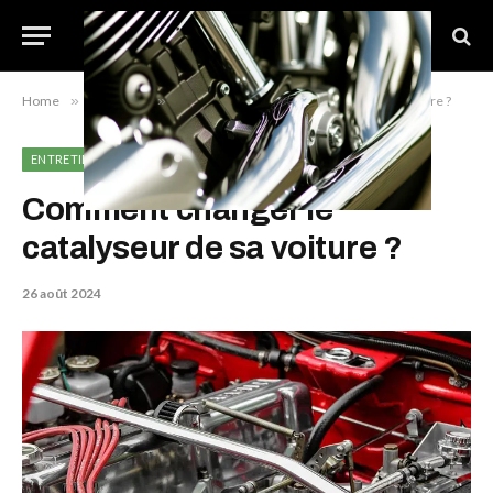
Home
»
Entretien
»
Comment changer le catalyseur de sa voiture ?
ENTRETIEN
Comment changer le
catalyseur de sa voiture ?
26 août 2024