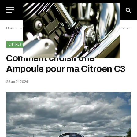
Home
»
Entretien
»
Comment choisir une Ampoule pour ma Citroen C3
ENTRETIEN
Comment choisir une
Ampoule pour ma Citroen C3
26 août 2024